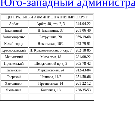
Юго-западный администра
ЦЕНТРАЛЬНЫЙ АДМИНИСТРАТИВНЫЙ ОКРУГ
Арбат
Арбат, 40, стр. 2, 3
244-04-22
Басманный
Н. Басманная, 37
261-06-40
Замоскворечье
Бахрушина, 20
959-19-68
Китай-город
Никольская, 10/2
923-79-91
Красносельский
Н. Красносельская, 5, стр. 7
262-18-85
Мещанский
Мира пр-т, 18
281-08-22
Пресненский
Шмидтовский пр-д, 2
205-78-42
Таганский
Марксистская, 24
912-43-84
Тверской
Чаянова, 11/2
251-58-66
Хамовники
Пречистенка, 14
201-22-12
Якиманка
Болотная, 18
238-35-53