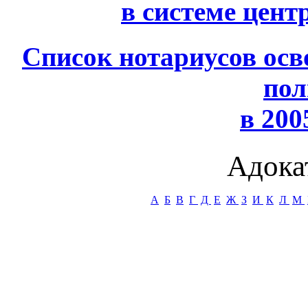
в системе цент
Список нотариусов ос
пол
в 2005
Адока
А
Б
В
Г
Д
Е
Ж
З
И
К
Л
М