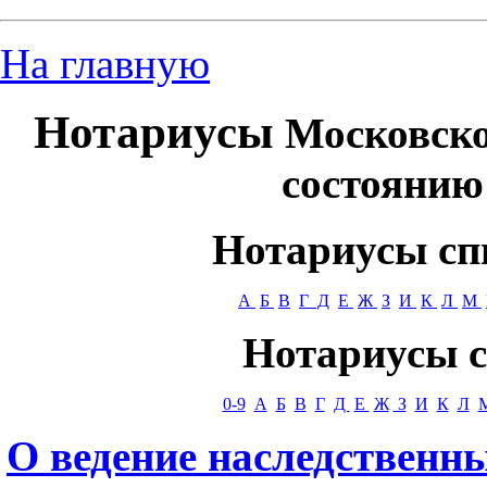
На главную
Нотариусы
Московско
состоянию 
Нотариусы сп
А
Б
В
Г
Д
Е
Ж
З
И
К
Л
М
Нотариусы с
0-9
А
Б
В
Г
Д
Е
Ж
З
И
К
Л
О ведение наследственн