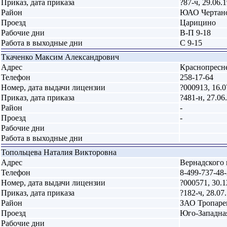
Приказ, дата приказа
?87-ч, 29.06.
Район
ЮАО Чертан
Проезд
Царицино
Рабочие дни
В-П 9-18
Работа в выходные дни
С 9-15
Ткаченко Максим Александрович
Адрес
Краснопресне
Телефон
258-17-64
Номер, дата выдачи лицензии
?000913, 16.0
Приказ, дата приказа
?481-н, 27.06
Район
-
Проезд
-
Рабочие дни
Работа в выходные дни
Топольцева Наталия Викторовна
Адрес
Вернадского 
Телефон
8-499-737-48-
Номер, дата выдачи лицензии
?000571, 30.1
Приказ, дата приказа
?182-ч, 28.07
Район
ЗАО Тропаре
Проезд
Юго-Западна
Рабочие дни