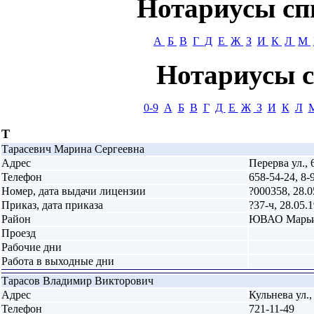
Нотариусы сп
А
Б
В
Г
Д
Е
Ж
З
И
К
Л
М
Нотариусы с
0-9
А
Б
В
Г
Д
Е
Ж
З
И
К
Л
Т
Тарасевич Марина Сергеевна
Адрес
Перерва ул., 6
Телефон
658-54-24, 8-
Номер, дата выдачи лицензии
?000358, 28.0
Приказ, дата приказа
?37-ч, 28.05.
Район
ЮВАО Марь
Проезд
Рабочие дни
Работа в выходные дни
Тарасов Владимир Викторович
Адрес
Кульнева ул.,
Телефон
721-11-49