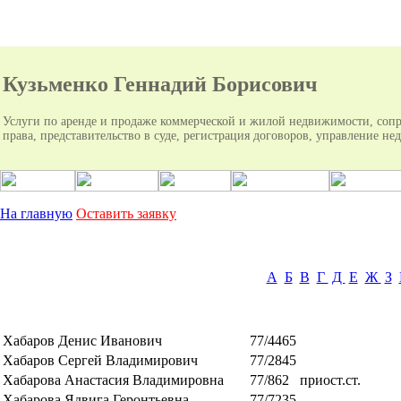
Кузьменко Геннадий Борисович
Услуги по аренде и продаже коммерческой и жилой недвижимости, сопр
права, представительство в суде, регистрация договоров, управление н
На главную
Оставить заявку
А
Б
В
Г
Д
Е
Ж
З
Хабаров Денис Иванович
77/4465
Хабаров Сергей Владимирович
77/2845
Хабарова Анастасия Владимировна
77/862
приост.ст.
Хабарова Ядвига Геронтьевна
77/7235