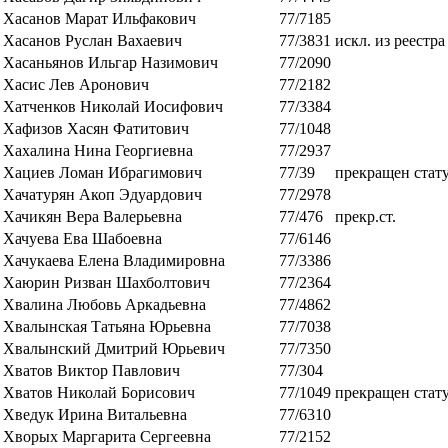
Хасанов Марат Ильфакович
77/7185
Хасанов Руслан Вахаевич
77/3831
искл. из реестра
Хасаньянов Ильгар Назимович
77/2090
Хасис Лев Аронович
77/2182
Хатченков Николай Иосифович
77/3384
Хафизов Хасян Фатитович
77/1048
Хахалина Нина Георгиевна
77/2937
Хациев Ломан Ибрагимович
77/39
прекращен стат
Хачатурян Акоп Эдуардович
77/2978
Хачикян Вера Валерьевна
77/476
прекр.ст.
Хачуева Ева Шабоевна
77/6146
Хачукаева Елена Владимировна
77/3386
Хаюрин Ризван Шахболтович
77/2364
Хвалина Любовь Аркадьевна
77/4862
Хвалынская Татьяна Юрьевна
77/7038
Хвалынский Дмитрий Юрьевич
77/7350
Хватов Виктор Павлович
77/304
Хватов Николай Борисович
77/1049
прекращен стат
Хведук Ирина Витальевна
77/6310
Хворых Маргарита Сергеевна
77/2152