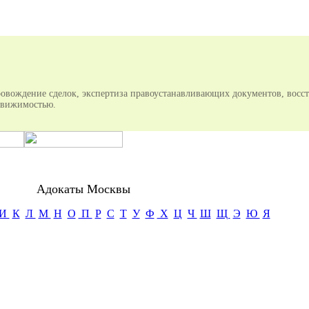
овождение сделок, экспертиза правоустанавливающих документов, восс
едвижимостью.
Адокаты Москвы
И
К
Л
М
Н
О
П
Р
С
Т
У
Ф
Х
Ц
Ч
Ш
Щ
Э
Ю
Я