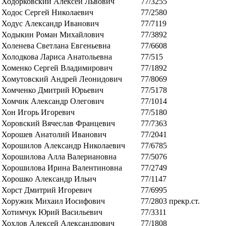
Ходорковский Алексей Львович
77/3255
Ходос Сергей Николаевич
77/2580
Ходус Александр Иванович
77/7119
Ходыкин Роман Михайлович
77/3892
Холенева Светлана Евгеньевна
77/6608
Холодкова Лариса Анатольевна
77/515
Хоменко Сергей Владимирович
77/1892
Хомутовский Андрей Леонидович
77/8069
Хомченко Дмитрий Юрьевич
77/5178
Хомчик Александр Олегович
77/1014
Хон Игорь Игоревич
77/5180
Хоровский Вячеслав Францевич
77/7363
Хорошев Анатолий Иванович
77/2041
Хорошилов Александр Николаевич
77/6785
Хорошилова Алла Валериановна
77/5076
Хорошилова Ирина Валентиновна
77/2749
Хорошко Александр Ильич
77/1147
Хорст Дмитрий Игоревич
77/6995
Хоружик Михаил Иосифович
77/2803
прекр.ст.
Хотимчук Юрий Васильевич
77/3311
Хохлов Алексей Александрович
77/1808