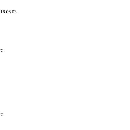
 16.06.03.
ус
ус