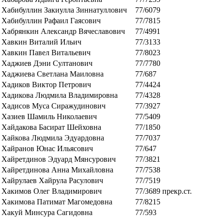
Хабибуллин Закиулла Зиннатуллович
77/6079
Хабибуллин Рафаил Гаясович
77/7815
Хабрянкин Александр Вячеславович
77/4991
Хавкин Виталий Ильич
77/3133
Хавкин Павел Витальевич
77/8023
Хаджиев Дэни Султанович
77/7780
Хаджиева Светлана Маиловна
77/687
Хадиков Виктор Петрович
77/4424
Хадикова Людмила Владимировна
77/4328
Хадисов Муса Сиражудинович
77/3927
Хазиев Шамиль Николаевич
77/5409
Хайдакова Басират Шейховна
77/1850
Хайкова Людмила Эдуардовна
77/7037
Хайранов Юнас Ильясович
77/647
Хайретдинов Эдуард Мянсурович
77/3821
Хайретдинова Анна Михайловна
77/7538
Хайрулаев Хайрула Расулович
77/7519
Хакимов Олег Владимирович
77/3689
прекр.ст.
Хакимова Патимат Магомедовна
77/8215
Хакуй Минсура Сагидовна
77/593