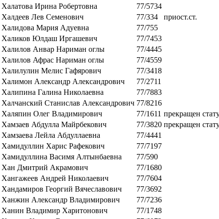
Халатова Ирина Робертовна
77/5734
Халдеев Лев Семенович
77/334
приост.ст.
Халидова Мария Адуевна
77/755
Халиков Юлдаш Иргашевич
77/7453
Халилов Анвар Нариман оглы
77/4445
Халилов Афрас Нариман оглы
77/4559
Халилулин Мелис Гафярович
77/3418
Халимон Александр Александрович
77/2711
Халипина Галина Николаевна
77/7883
Халчанский Станислав Александрович
77/8216
Халяпин Олег Владимирович
77/1611
прекращен стат
Хамзаев Абдулла Майрбекович
77/3820
прекращен стат
Хамзаева Лейла Абдуллаевна
77/4441
Хамидуллин Харис Рафекович
77/7197
Хамидуллина Васимя Алтынбаевна
77/590
Хан Дмитрий Акрамович
77/1680
Хангажеев Андрей Николаевич
77/7604
Хандамиров Георгий Вячеславович
77/3692
Ханжин Александр Владимирович
77/7236
Ханин Владимир Харитонович
77/1748