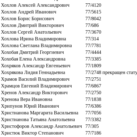
Хохлов Алексей Александрович
77/4120
Хохлов Андрей Иванович
77/5615
Хохлов Борис Борисович
77/8042
Хохлов Дмитрий Викторович
77/686
Хохлов Сергей Анатольевич
77/3670
Хохлова Ирина Владимировна
77/314
Хохлова Светлана Владимировна
77/7781
Хохобая Дмитрий Георгиевич
77/4444
Хохобая Елена Александровна
77/3385
Хохряков Александр Евгеньевич
77/1809
Хохрякова Лидия Геннадьевна
77/2748
прекращен стат
Храмов Василий Владимирович
77/2751
Храмцов Евгений Владимирович
77/6867
Хренов Александр Викторович
77/2750
Хренова Вера Ивановна
77/1838
Хрипунов Юрий Иванович
77/6386
Христианова Маргарита Васильевна
77/7056
Христианова Татьяна Анатольевна
77/3382
Христофоров Александр Анатольевич
77/305
Христюк Виктор Степанович
77/7186