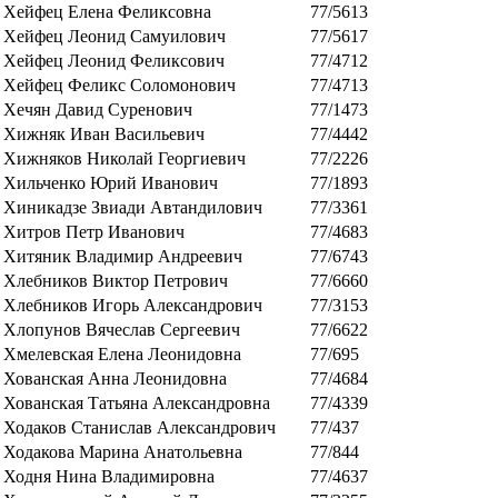
Хейфец Елена Феликсовна
77/5613
Хейфец Леонид Самуилович
77/5617
Хейфец Леонид Феликсович
77/4712
Хейфец Феликс Соломонович
77/4713
Хечян Давид Суренович
77/1473
Хижняк Иван Васильевич
77/4442
Хижняков Николай Георгиевич
77/2226
Хильченко Юрий Иванович
77/1893
Хиникадзе Звиади Автандилович
77/3361
Хитров Петр Иванович
77/4683
Хитяник Владимир Андреевич
77/6743
Хлебников Виктор Петрович
77/6660
Хлебников Игорь Александрович
77/3153
Хлопунов Вячеслав Сергеевич
77/6622
Хмелевская Елена Леонидовна
77/695
Хованская Анна Леонидовна
77/4684
Хованская Татьяна Александровна
77/4339
Ходаков Станислав Александрович
77/437
Ходакова Марина Анатольевна
77/844
Ходня Нина Владимировна
77/4637