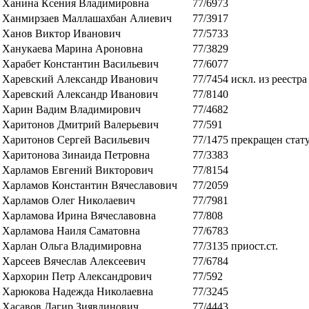
Ханина Ксения Владимировна
77/6973
Ханмирзаев Маллашахбан Алиевич
77/3917
Ханов Виктор Иванович
77/5733
Ханукаева Марина Ароновна
77/3829
Харабет Константин Васильевич
77/6077
Харевский Александр Иванович
77/7454
искл. из реестра
Харевский Александр Иванович
77/8140
Харин Вадим Владимирович
77/4682
Харитонов Дмитрий Валерьевич
77/591
Харитонов Сергей Васильевич
77/1475
прекращен стат
Харитонова Зинаида Петровна
77/3383
Харламов Евгений Викторович
77/8154
Харламов Константин Вячеславович
77/2059
Харламов Олег Николаевич
77/7981
Харламова Ирина Вячеславовна
77/808
Харламова Наиля Саматовна
77/6783
Харлан Ольга Владимировна
77/3135
приост.ст.
Харсеев Вячеслав Алексеевич
77/6784
Хархорин Петр Александрович
77/592
Харюкова Надежда Николаевна
77/3245
Хасавов Дагир Зиявдинович
77/4443